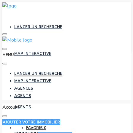
LANCER UN RECHERCHE
MAP INTERACTIVE
MENU
LANCER UN RECHERCHE
AGENCES
MAP INTERACTIVE
AGENCES
AGENTS
Account
AGENTS
AJOUTER VOTRE IMMOBILIER
FAVORIS
0