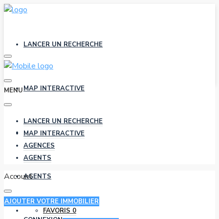
LANCER UN RECHERCHE
MAP INTERACTIVE
MENU
LANCER UN RECHERCHE
AGENCES
MAP INTERACTIVE
AGENCES
AGENTS
Account
AGENTS
AJOUTER VOTRE IMMOBILIER
FAVORIS
0