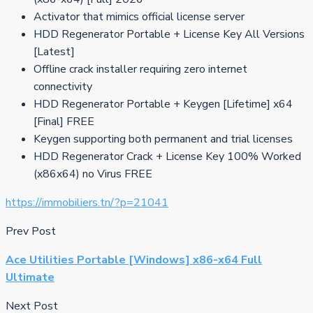
Activator that mimics official license server
HDD Regenerator Portable + License Key All Versions
[Latest]
Offline crack installer requiring zero internet
connectivity
HDD Regenerator Portable + Keygen [Lifetime] x64
[Final] FREE
Keygen supporting both permanent and trial licenses
HDD Regenerator Crack + License Key 100% Worked
(x86x64) no Virus FREE
https://immobiliers.tn/?p=21041
Prev Post
Ace Utilities Portable [Windows] x86-x64 Full
Ultimate
Next Post