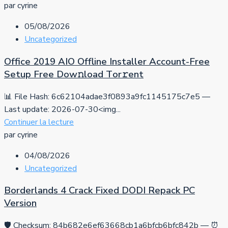
par cyrine
05/08/2026
Uncategorized
Office 2019 AIO Offline Installer Account-Free
Setup Frее Dow𝚗load Tоr𝚛ent
📊 File Hash: 6c62104adae3f0893a9fc1145175c7e5 —
Last update: 2026-07-30<img...
Continuer la lecture
par cyrine
04/08/2026
Uncategorized
Borderlands 4 Crack Fixed DODI Repack PC
Version
🛡️ Checksum: 84b682e6ef63668cb1a6bfcb6bfc842b — ⏰