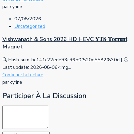
par cyrine
07/08/2026
Uncategorized
Vishwanath & Sons 2026 HD HEVC 𝐘𝐓𝐒 𝐓𝐨𝐫𝐫𝐞𝐧𝐭
Magnet
🔍 Hash-sum: bc141c22ede93c9650f520e5582f830d | 🕓
Last update: 2026-08-06<img...
Continuer la lecture
par cyrine
Participer À La Discussion