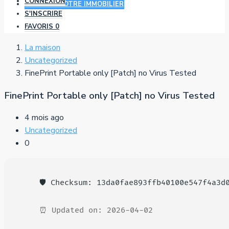
CONNEXION
AJOUTER VOTRE IMMOBILIER
S'INSCRIRE
FAVORIS
0
La maison
Uncategorized
FinePrint Portable only [Patch] no Virus Tested
FinePrint Portable only [Patch] no Virus Tested
4 mois ago
Uncategorized
0
🛡️ Checksum: 13da0fae893ffb40100e547f4a3d
⏰ Updated on: 2026-04-02