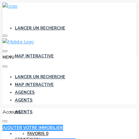
LANCER UN RECHERCHE
MAP INTERACTIVE
MENU
LANCER UN RECHERCHE
AGENCES
MAP INTERACTIVE
AGENCES
AGENTS
Account
AGENTS
AJOUTER VOTRE IMMOBILIER
FAVORIS
0