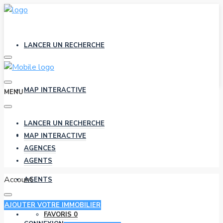
LANCER UN RECHERCHE
MAP INTERACTIVE
MENU
LANCER UN RECHERCHE
AGENCES
MAP INTERACTIVE
AGENCES
AGENTS
Account
AGENTS
AJOUTER VOTRE IMMOBILIER
FAVORIS
0