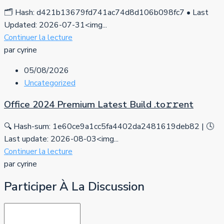
🗂 Hash: d421b13679fd741ac74d8d106b098fc7 • Last
Updated: 2026-07-31<img...
Continuer la lecture
par cyrine
05/08/2026
Uncategorized
Office 2024 Premium Latest Build .tо𝚛𝚛еnt
🔍 Hash-sum: 1e60ce9a1cc5fa4402da2481619deb82 | 🕓
Last update: 2026-08-03<img...
Continuer la lecture
par cyrine
Participer À La Discussion