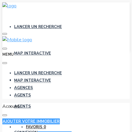
LANCER UN RECHERCHE
MAP INTERACTIVE
MENU
LANCER UN RECHERCHE
AGENCES
MAP INTERACTIVE
AGENCES
AGENTS
Account
AGENTS
AJOUTER VOTRE IMMOBILIER
FAVORIS
0