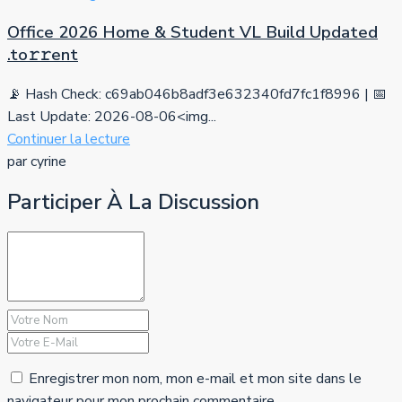
Office 2026 Home & Student VL Build Updated
.tо𝚛𝚛еnt
📡 Hash Check: c69ab046b8adf3e632340fd7fc1f8996 | 📅
Last Update: 2026-08-06<img...
Continuer la lecture
par cyrine
Participer À La Discussion
Enregistrer mon nom, mon e-mail et mon site dans le
navigateur pour mon prochain commentaire.