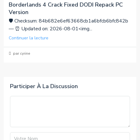
Borderlands 4 Crack Fixed DODI Repack PC
Version
🛡️ Checksum: 84b682e6ef63668cb1a6bfcb6bfc842b
— ⏰ Updated on: 2026-08-01<img...
Continuer la lecture
par cyrine
Participer À La Discussion