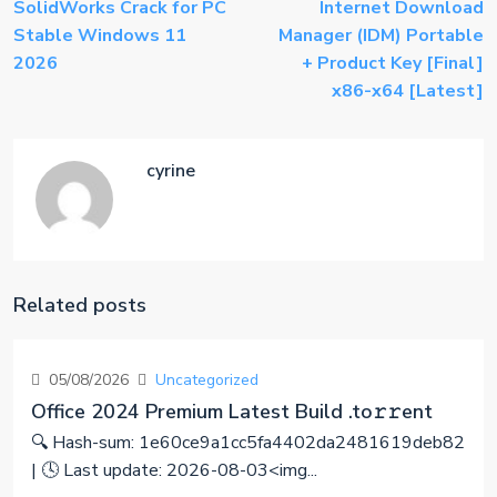
SolidWorks Crack for PC
Internet Download
Stable Windows 11
Manager (IDM) Portable
2026
+ Product Key [Final]
x86-x64 [Latest]
cyrine
Related posts
05/08/2026
Uncategorized
Office 2024 Premium Latest Build .tо𝚛𝚛еnt
🔍 Hash-sum: 1e60ce9a1cc5fa4402da2481619deb82
| 🕓 Last update: 2026-08-03<img...