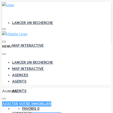
LANCER UN RECHERCHE
MAP INTERACTIVE
MENU
LANCER UN RECHERCHE
AGENCES
MAP INTERACTIVE
AGENCES
AGENTS
Account
AGENTS
AJOUTER VOTRE IMMOBILIER
FAVORIS
0