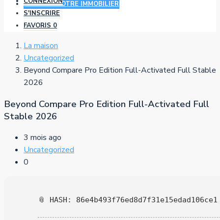
CONNEXION
AJOUTER VOTRE IMMOBILIER
S'INSCRIRE
FAVORIS
0
La maison
Uncategorized
Beyond Compare Pro Edition Full-Activated Full Stable
2026
Beyond Compare Pro Edition Full-Activated Full
Stable 2026
3 mois ago
Uncategorized
0
📎 HASH: 86e4b493f76ed8d7f31e15edad106ce1