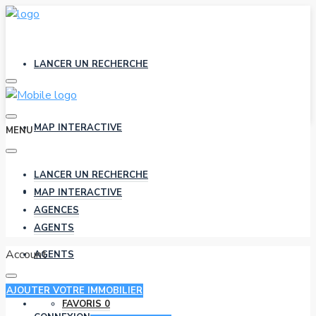
LANCER UN RECHERCHE
MAP INTERACTIVE
MENU
LANCER UN RECHERCHE
AGENCES
MAP INTERACTIVE
AGENCES
AGENTS
Account
AGENTS
AJOUTER VOTRE IMMOBILIER
FAVORIS
0