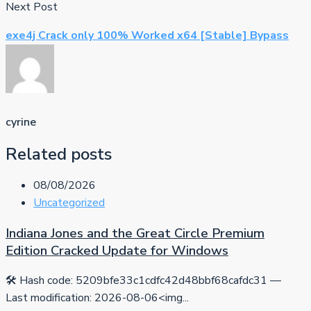
Next Post
exe4j Crack only 100% Worked x64 [Stable] Bypass
cyrine
Related posts
08/08/2026
Uncategorized
Indiana Jones and the Great Circle Premium
Edition Cracked Update for Windows
🛠 Hash code: 5209bfe33c1cdfc42d48bbf68cafdc31 —
Last modification: 2026-08-06<img...