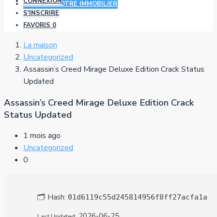
CONNEXION
AJOUTER VOTRE IMMOBILIER
S'INSCRIRE
FAVORIS
0
La maison
Uncategorized
Assassin’s Creed Mirage Deluxe Edition Crack Status
Updated
Assassin’s Creed Mirage Deluxe Edition Crack
Status Updated
1 mois ago
Uncategorized
0
🗂 Hash:
01d6119c55d245814956f8ff27acfa1a
2026-06-25
Last Updated: