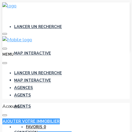
LANCER UN RECHERCHE
MAP INTERACTIVE
MENU
LANCER UN RECHERCHE
AGENCES
MAP INTERACTIVE
AGENCES
AGENTS
Account
AGENTS
AJOUTER VOTRE IMMOBILIER
FAVORIS
0