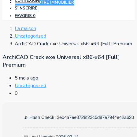
CONNEXION
AJOUTER VOTRE IMMOBILIER
S'INSCRIRE
FAVORIS
0
La maison
Uncategorized
ArchiCAD Crack exe Universal x86-x64 [Full] Premium
ArchiCAD Crack exe Universal x86-x64 [Full]
Premium
5 mois ago
Uncategorized
0
📡 Hash Check: 3ec4a7ee3728f23c5d87e7944e42a620
📅 Last Update: 2026-03-14