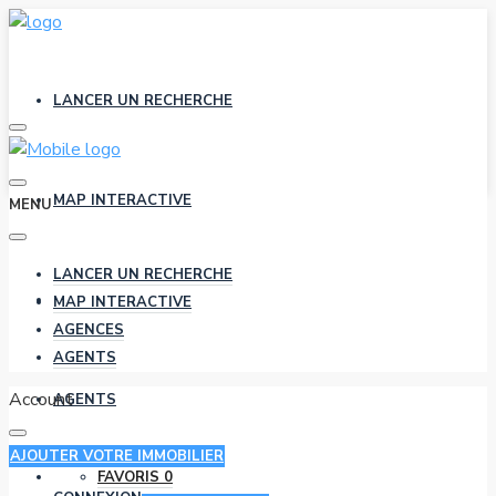
LANCER UN RECHERCHE
MAP INTERACTIVE
MENU
LANCER UN RECHERCHE
AGENCES
MAP INTERACTIVE
AGENCES
AGENTS
Account
AGENTS
AJOUTER VOTRE IMMOBILIER
FAVORIS
0