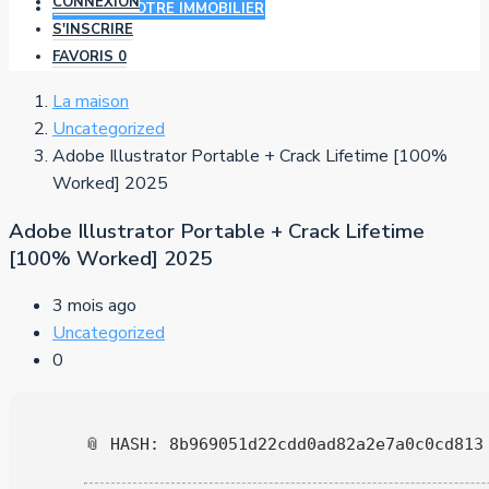
CONNEXION
AJOUTER VOTRE IMMOBILIER
S'INSCRIRE
FAVORIS
0
La maison
Uncategorized
Adobe Illustrator Portable + Crack Lifetime [100%
Worked] 2025
Adobe Illustrator Portable + Crack Lifetime
[100% Worked] 2025
3 mois ago
Uncategorized
0
📎 HASH: 8b969051d22cdd0ad82a2e7a0c0cd813