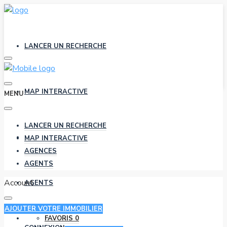
LANCER UN RECHERCHE
MAP INTERACTIVE
MENU
LANCER UN RECHERCHE
AGENCES
MAP INTERACTIVE
AGENCES
AGENTS
Account
AGENTS
AJOUTER VOTRE IMMOBILIER
FAVORIS
0