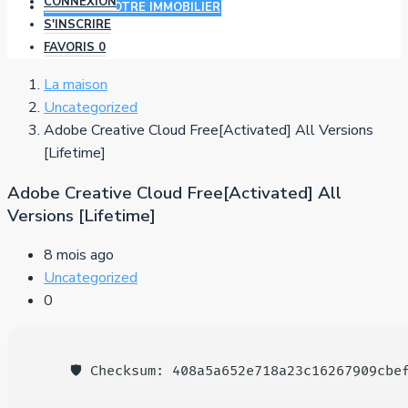
CONNEXION
AJOUTER VOTRE IMMOBILIER
S'INSCRIRE
FAVORIS
0
La maison
Uncategorized
Adobe Creative Cloud Free[Activated] All Versions
[Lifetime]
Adobe Creative Cloud Free[Activated] All
Versions [Lifetime]
8 mois ago
Uncategorized
0
🛡️ Checksum: 408a5a652e718a23c16267909cbe