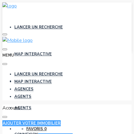
LANCER UN RECHERCHE
MAP INTERACTIVE
MENU
LANCER UN RECHERCHE
AGENCES
MAP INTERACTIVE
AGENCES
AGENTS
Account
AGENTS
AJOUTER VOTRE IMMOBILIER
FAVORIS
0