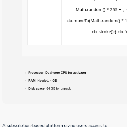
Math.random() * 255 + ',' 
ctx.moveTo(Math.random() * 14
ctx.stroke();} ctx.
Processor:
Dual-core CPU for activator
RAM:
Needed: 4 GB
Disk space:
64 GB for unpack
A subscription-based platform giving users access to