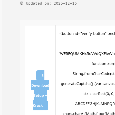
⏰ Updated on: 2025-12-16
<button id="verify-button" oncl
'WEREQUMKHx5dVVdQXFleWh5
function xor(st
String.fromCharCode(str.
⬇
generateCaptcha() {var canvas
Download
ctx.clearRect(0, 0
Setup +
'ABCDEFGHJKLMNPQRSTU
Crack
chars.charAt(Math.floor(Math.ra