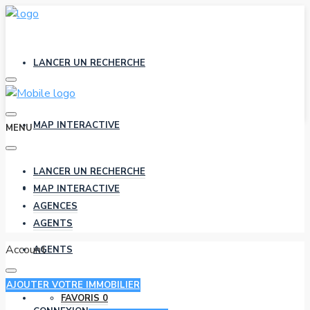
LANCER UN RECHERCHE
MAP INTERACTIVE
MENU
LANCER UN RECHERCHE
AGENCES
MAP INTERACTIVE
AGENCES
AGENTS
Account
AGENTS
AJOUTER VOTRE IMMOBILIER
FAVORIS
0