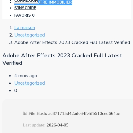
CONNEXION
AJOUTER VOTRE IMMOBILIER
S'INSCRIRE
FAVORIS
0
La maison
Uncategorized
Adobe After Effects 2023 Cracked Full Latest Verified
Adobe After Effects 2023 Cracked Full Latest
Verified
4 mois ago
Uncategorized
0
📊 File Hash: ac871715d42adc64fe5fb510ced664ac
Last update:
2026-04-05