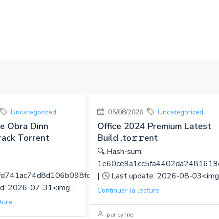
Uncategorized
05/08/2026
Uncategorized
he Obra Dinn
Office 2024 Premium Latest
ack Torrent
Build .tо𝚛𝚛еnt
🔍 Hash-sum:
1e60ce9a1cc5fa4402da2481619
d741ac74d8d106b098fc7
| 🕓 Last update: 2026-08-03<img.
d: 2026-07-31<img...
Continuer la lecture
ture
par cyrine