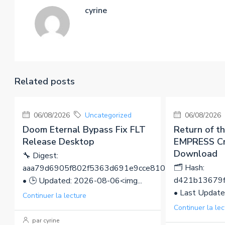
cyrine
Related posts
06/08/2026
Uncategorized
06/08/2026
Doom Eternal Bypass Fix FLT
Return of t
Release Desktop
EMPRESS Cr
Download
🔧 Digest:
🗂 Hash:
aaa79d6905f802f5363d691e9cce8101
d421b13679f
• 🕒 Updated: 2026-08-06<img...
• Last Update
Continuer la lecture
Continuer la lec
par cyrine