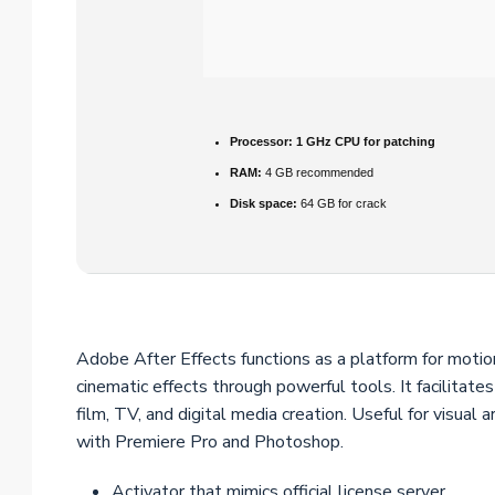
Processor:
1 GHz CPU for patching
RAM:
4 GB recommended
Disk space:
64 GB for crack
Adobe After Effects functions as a platform for motion g
cinematic effects through powerful tools. It facilitate
film, TV, and digital media creation. Useful for visual a
with Premiere Pro and Photoshop.
Activator that mimics official license server