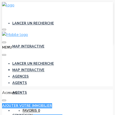
LANCER UN RECHERCHE
MAP INTERACTIVE
MENU
LANCER UN RECHERCHE
AGENCES
MAP INTERACTIVE
AGENCES
AGENTS
Account
AGENTS
AJOUTER VOTRE IMMOBILIER
FAVORIS
0