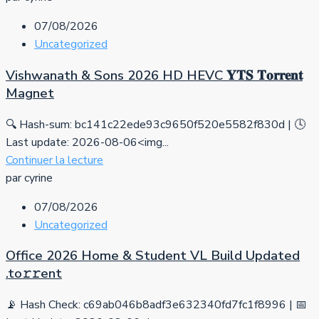
07/08/2026
Uncategorized
Vishwanath & Sons 2026 HD HEVC 𝐘𝐓𝐒 𝐓𝐨𝐫𝐫𝐞𝐧𝐭
Magnet
🔍 Hash-sum: bc141c22ede93c9650f520e5582f830d | 🕓
Last update: 2026-08-06<img...
Continuer la lecture
par cyrine
07/08/2026
Uncategorized
Office 2026 Home & Student VL Build Updated
.tо𝚛𝚛еnt
📡 Hash Check: c69ab046b8adf3e632340fd7fc1f8996 | 📅