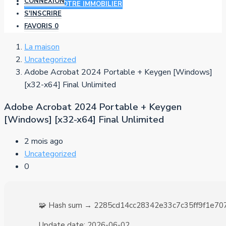
CONNEXION
AJOUTER VOTRE IMMOBILIER
S'INSCRIRE
FAVORIS
0
La maison
Uncategorized
Adobe Acrobat 2024 Portable + Keygen [Windows]
[x32-x64] Final Unlimited
Adobe Acrobat 2024 Portable + Keygen
[Windows] [x32-x64] Final Unlimited
2 mois ago
Uncategorized
0
🧩 Hash sum → 2285cd14cc28342e33c7c35ff9f1e70
Update date:
2026-06-02