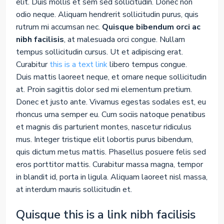
elit. Duis mollis et sem sed sollicitudin. Donec non
odio neque. Aliquam hendrerit sollicitudin purus, quis
rutrum mi accumsan nec.
Quisque bibendum orci ac
nibh facilisis
, at malesuada orci congue. Nullam
tempus sollicitudin cursus. Ut et adipiscing erat.
Curabitur
this is a text link
libero tempus congue.
Duis mattis laoreet neque, et ornare neque sollicitudin
at. Proin sagittis dolor sed mi elementum pretium.
Donec et justo ante. Vivamus egestas sodales est, eu
rhoncus urna semper eu. Cum sociis natoque penatibus
et magnis dis parturient montes, nascetur ridiculus
mus. Integer tristique elit lobortis purus bibendum,
quis dictum metus mattis. Phasellus posuere felis sed
eros porttitor mattis. Curabitur massa magna, tempor
in blandit id, porta in ligula. Aliquam laoreet nisl massa,
at interdum mauris sollicitudin et.
Quisque this is a link nibh facilisis