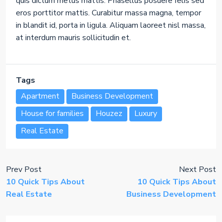
quis dictum metus mattis. Phasellus posuere felis sed
eros porttitor mattis. Curabitur massa magna, tempor
in blandit id, porta in ligula. Aliquam laoreet nisl massa,
at interdum mauris sollicitudin et.
Tags
Apartment
Business Development
House for families
Houzez
Luxury
Real Estate
Prev Post
Next Post
10 Quick Tips About
10 Quick Tips About
Real Estate
Business Development