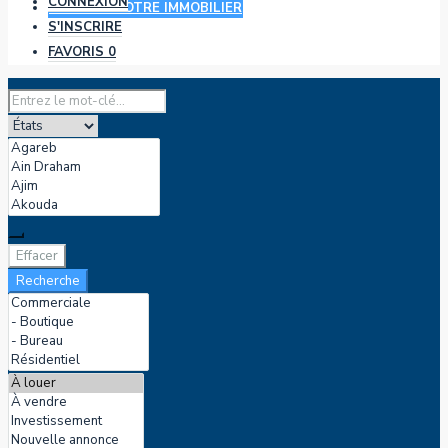
CONNEXION
AJOUTER VOTRE IMMOBILIER
S'INSCRIRE
FAVORIS
0
Effacer
Recherche