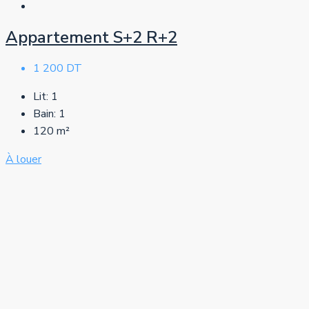
Appartement S+2 R+2
1 200 DT
Lit:
1
Bain:
1
120
m²
À louer