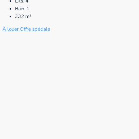
Lits:
4
Bain:
1
332
m²
À louer
Offre spéciale