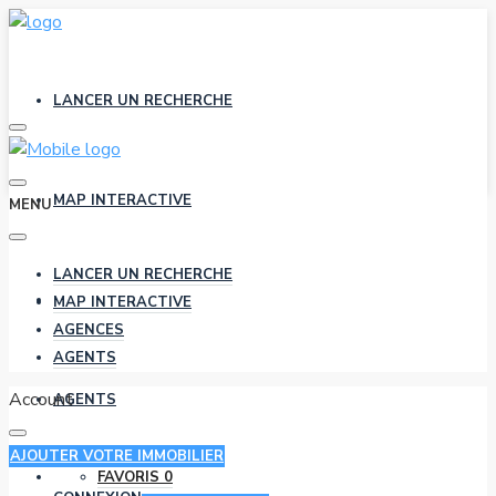
LANCER UN RECHERCHE
MAP INTERACTIVE
MENU
LANCER UN RECHERCHE
AGENCES
MAP INTERACTIVE
AGENCES
AGENTS
Account
AGENTS
AJOUTER VOTRE IMMOBILIER
FAVORIS
0