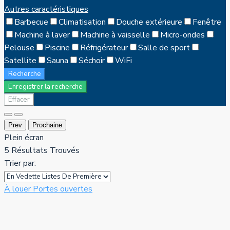
Autres caractéristiques
Barbecue
Climatisation
Douche extérieure
Fenêtre
Machine à laver
Machine à vaisselle
Micro-ondes
Pelouse
Piscine
Réfrigérateur
Salle de sport
Satellite
Sauna
Séchoir
WiFi
Recherche
Enregistrer la recherche
Effacer
Prev
Prochaine
Plein écran
5
Résultats Trouvés
Trier par:
À louer
Portes ouvertes