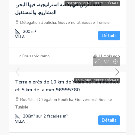
INVESTISSEMENT
OFFRE SPÉCIALE
قطعة أرض في بلاصة استراتيجية، فيها البحر،
المشاريع، والمستقبل.
Délégation Bouficha, Gouvernorat Sousse, Tunisie
200
m²
Détails
VILLA
La Boussole immo
11 mois ago
21 DT
À VENDRE
OFFRE SPÉCIALE
Terrain près de 10 km de Yasmine Hammamet
et 5 km de la mer 96995780
Bouficha, Délégation Bouficha, Gouvernorat Sousse,
Tunisie
206m² sur 2 facades
m²
Détails
VILLA