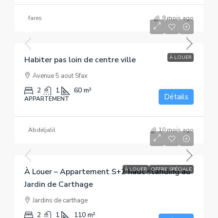
fares
9 mois ago
00
À LOUER
Habiter pas loin de centre ville
Avenue 5 aout Sfax
2
1
60
m²
Détails
APPARTEMENT
Abdeljalil
10 mois ago
1 800 DT
À LOUER
OFFRE SPÉCIALE
À Louer – Appartement S+2 haut standing au
Jardin de Carthage
Jardins de carthage
2
1
110
m²