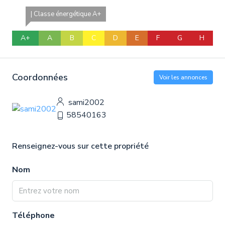
| Classe énergétique A+
A+
A
B
C
D
E
F
G
H
Coordonnées
Voir les annonces
sami2002
58540163
Renseignez-vous sur cette propriété
Nom
Téléphone