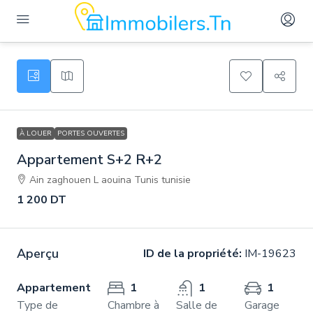
À LOUER
PORTES OUVERTES
Appartement S+2 R+2
Ain zaghouen L aouina Tunis tunisie
1 200 DT
Aperçu
ID de la propriété:
IM-19623
Appartement
1
1
1
Type de
Chambre à
Salle de
Garage