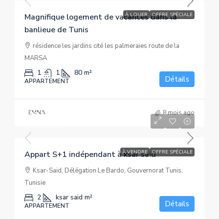
À LOUER
OFFRE SPÉCIALE
Magnifique logement de vacances dans la
banlieue de Tunis
résidence les jardins cité les palmeraies route de la
MARSA
1
1
80
m²
Détails
APPARTEMENT
EMNA
8 mois ago
1234
1 234 DT
1 234 DT
/1234
À VENDRE
OFFRE SPÉCIALE
Appart S+1 indépendant à ksar said
Ksar-Said, Délégation Le Bardo, Gouvernorat Tunis,
Tunisie
2
ksar said
m²
Détails
APPARTEMENT