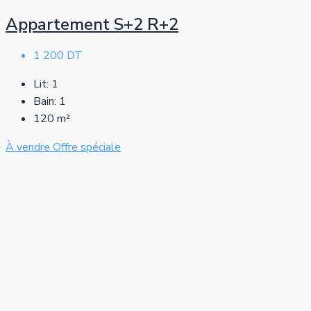
Appartement S+2 R+2
1 200 DT
Lit:
1
Bain:
1
120
m²
À vendre
Offre spéciale