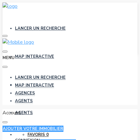
LANCER UN RECHERCHE
MAP INTERACTIVE
MENU
LANCER UN RECHERCHE
AGENCES
MAP INTERACTIVE
AGENCES
AGENTS
Account
AGENTS
AJOUTER VOTRE IMMOBILIER
FAVORIS
0