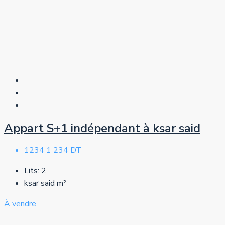
Appart S+1 indépendant à ksar said
1234
1 234 DT
Lits:
2
ksar said
m²
À vendre