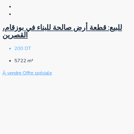
للبيع: قطعة أرض صالحة للبناء في بوزقام،
القصرين
200 DT
5722
m²
À vendre
Offre spéciale