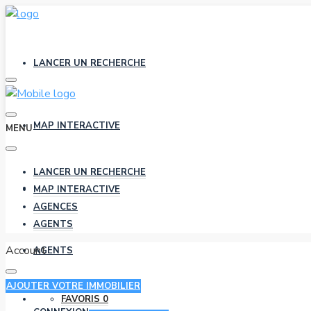
LANCER UN RECHERCHE
MAP INTERACTIVE
MENU
LANCER UN RECHERCHE
AGENCES
MAP INTERACTIVE
AGENCES
AGENTS
Account
AGENTS
AJOUTER VOTRE IMMOBILIER
FAVORIS
0