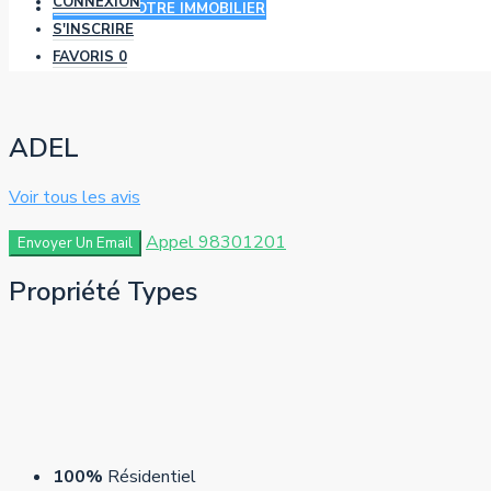
CONNEXION
AJOUTER VOTRE IMMOBILIER
S'INSCRIRE
FAVORIS
0
ADEL
Voir tous les avis
Appel
98301201
Envoyer Un Email
Propriété
Types
100%
Résidentiel