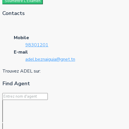
Soumettre L'Examen
Contacts
Mobile
98301201
E-mail
adel.beznaiguia@gnet.tn
Trouvez ADEL sur:
Find Agent