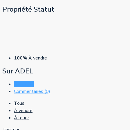
Propriété
Statut
100%
À vendre
Sur ADEL
Listes (1)
Commentaires (0)
Tous
À vendre
À louer
Trier par: