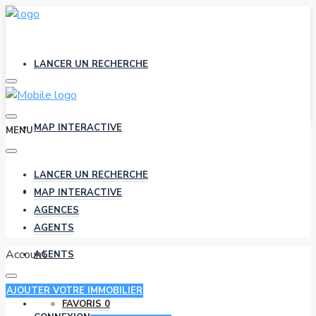
LANCER UN RECHERCHE
MAP INTERACTIVE
MENU
LANCER UN RECHERCHE
AGENCES
MAP INTERACTIVE
AGENCES
AGENTS
Account
AGENTS
AJOUTER VOTRE IMMOBILIER
FAVORIS
0