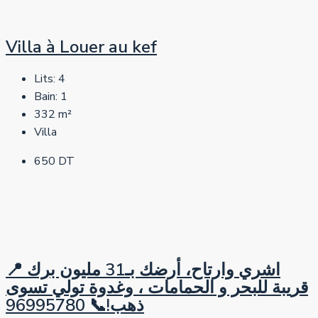
Villa à Louer au kef
Lits:
4
Bain:
1
332
m²
Villa
650 DT
📍 اشري وارتاح، أرضك بـ31 مليون برك
قريبة للبحر و الحمامات ، وغدوة تولي تسوى
ذهب!📞 96995780