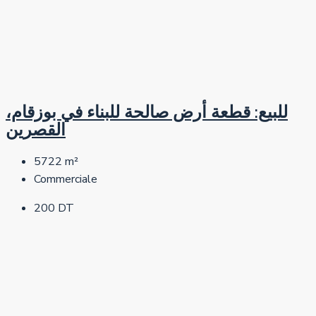
للبيع: قطعة أرض صالحة للبناء في بوزقام،
القصرين
5722
m²
Commerciale
200 DT