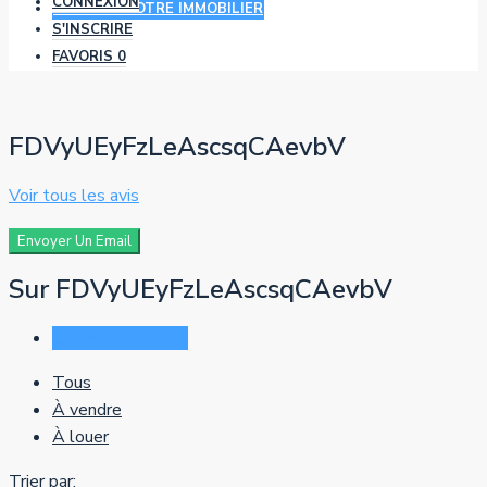
CONNEXION
AJOUTER VOTRE IMMOBILIER
S'INSCRIRE
FAVORIS
0
FDVyUEyFzLeAscsqCAevbV
Voir tous les avis
Envoyer Un Email
Sur FDVyUEyFzLeAscsqCAevbV
Commentaires (0)
Tous
À vendre
À louer
Trier par: