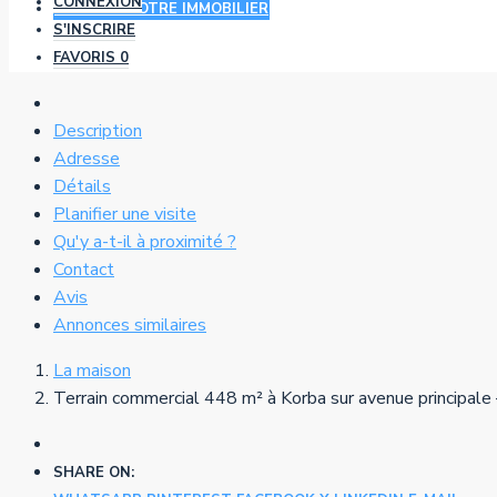
CONNEXION
AJOUTER VOTRE IMMOBILIER
S'INSCRIRE
FAVORIS
0
Description
Adresse
Détails
Planifier une visite
Qu'y a-t-il à proximité ?
Contact
Avis
Annonces similaires
La maison
Terrain commercial 448 m² à Korba sur avenue principale 
SHARE ON: