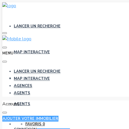
LANCER UN RECHERCHE
MAP INTERACTIVE
MENU
LANCER UN RECHERCHE
AGENCES
MAP INTERACTIVE
AGENCES
AGENTS
Account
AGENTS
AJOUTER VOTRE IMMOBILIER
FAVORIS
0