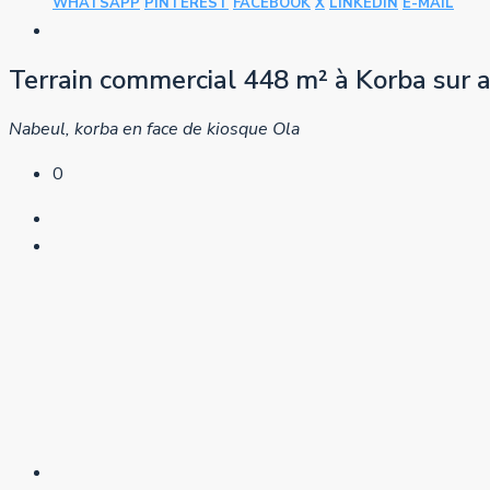
WHATSAPP
PINTEREST
FACEBOOK
X
LINKEDIN
E-MAIL
Terrain commercial 448 m² à Korba sur av
Nabeul, korba en face de kiosque Ola
0