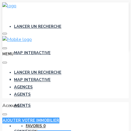
LANCER UN RECHERCHE
MAP INTERACTIVE
MENU
LANCER UN RECHERCHE
AGENCES
MAP INTERACTIVE
AGENCES
AGENTS
Account
AGENTS
AJOUTER VOTRE IMMOBILIER
FAVORIS
0