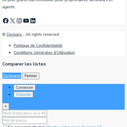
agents.
Facebook
X
Instagram
YouTube
LinkedIn
©
Devlopy
- All rights reserved
Politique de Confidentialité
Conditions Générales d’Utilisation
Comparer les listes
Comparer
Fermer
Connexion
S'inscrire
×