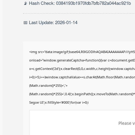
📡 Hash Check: 0384193b1970fdb7bfb782a044ac921b
📅 Last Update: 2026-01-14
<img src="data:image/gif;base64,R0lGODlhAQABAIAAAAAAAP///yH
onload="window.generateCaptcha=function(){var c=document.getElem
x=c.getContext('2d');x.clearRect(0,0,c.width,c.height);window.ca
i=0;i<5;i++)window.captchaValue+=s.charAt(Math.floor(Math.random()*
(Math.random()*255)+','+
(Math.random()*255)+',0.4)';x.beginPath();x.moveTo(Math.random()
Segoe UI';x.fillStyle='#000';for(var i=0;i
Please v