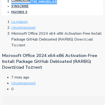
CONNEXION
AJOUTER VOTRE IMMOBILIER
S'INSCRIRE
FAVORIS
0
La maison
Uncategorized
Microsoft Office 2024 x64-x86 Activation-Free Install
Package GitHub Debloated (RARBG) Dow𝚗l𝚘ad
To𝚛rent
Microsoft Office 2024 x64-x86 Activation-Free
Install Package GitHub Debloated (RARBG)
Dow𝚗l𝚘ad To𝚛rent
7 mois ago
Uncategorized
0