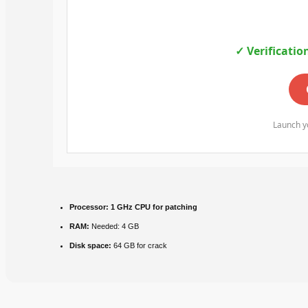
✓ Verificatio
Launch yo
Processor:
1 GHz CPU for patching
RAM:
Needed: 4 GB
Disk space:
64 GB for crack