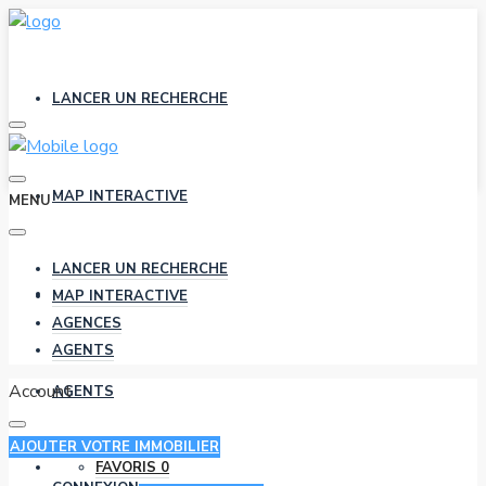
LANCER UN RECHERCHE
MAP INTERACTIVE
MENU
LANCER UN RECHERCHE
AGENCES
MAP INTERACTIVE
AGENCES
AGENTS
Account
AGENTS
AJOUTER VOTRE IMMOBILIER
FAVORIS
0