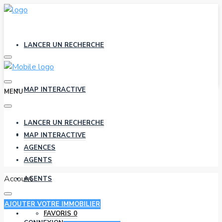
LANCER UN RECHERCHE
MAP INTERACTIVE
MENU
LANCER UN RECHERCHE
AGENCES
MAP INTERACTIVE
AGENCES
AGENTS
Account
AGENTS
AJOUTER VOTRE IMMOBILIER
FAVORIS
0