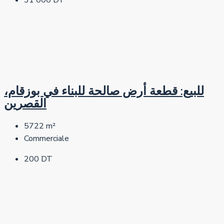
31 000 DT
للبيع: قطعة أرض صالحة للبناء في بوزقام،
القصرين
5722
m²
Commerciale
200 DT