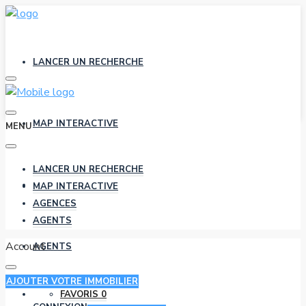
LANCER UN RECHERCHE
MAP INTERACTIVE
MENU
LANCER UN RECHERCHE
AGENCES
MAP INTERACTIVE
AGENCES
AGENTS
Account
AGENTS
AJOUTER VOTRE IMMOBILIER
FAVORIS
0