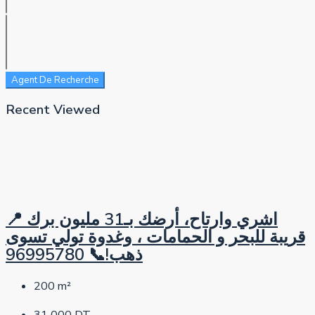
Agent De Recherche
Recent Viewed
📍 اشري وارتاح، أرضك بـ31 مليون برك
قريبة للبحر و الحمامات ، وغدوة تولي تسوى
ذهب!📞 96995780
200
m²