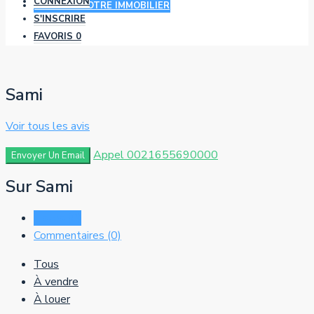
CONNEXION
AJOUTER VOTRE IMMOBILIER
S'INSCRIRE
FAVORIS
0
Sami
Voir tous les avis
Appel
0021655690000
Envoyer Un Email
Sur Sami
Listes (0)
Commentaires (0)
Tous
À vendre
À louer