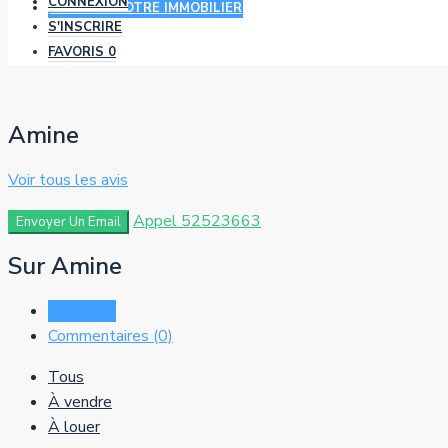
CONNEXION
AJOUTER VOTRE IMMOBILIER
S'INSCRIRE
FAVORIS
0
Amine
Voir tous les avis
Appel
52523663
Envoyer Un Email
Sur Amine
Listes (0)
Commentaires (0)
Tous
À vendre
À louer