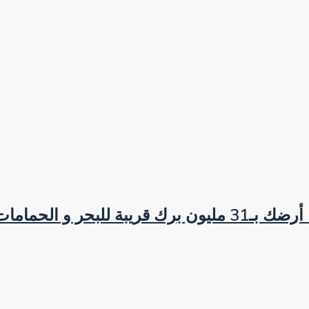
📍 ، وغدوة تولي تسوى ذهب!📞 96995780