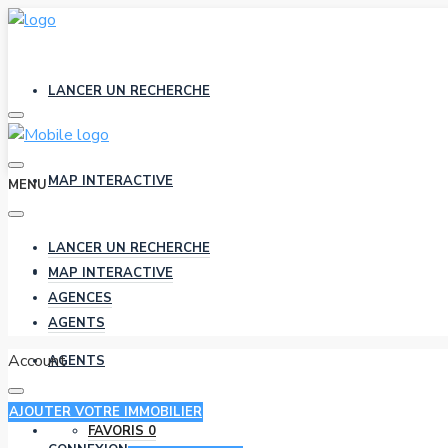
LANCER UN RECHERCHE
MAP INTERACTIVE
MENU
LANCER UN RECHERCHE
AGENCES
MAP INTERACTIVE
AGENCES
AGENTS
Account
AGENTS
AJOUTER VOTRE IMMOBILIER
FAVORIS
0